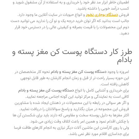
اطمینان خاطر ابزار مد نظر خود را خریداری و به استفاده از آن مشغول شوید و
کسب درآمد خوبی را داشته باشید.
فروش
دستگاه بوجاری نخود
و انواع حبوبات در سایت آنلاین ما وجود دارد.
جالب است بدانید که اگر توان خرید درجه یک و نو آن را ندارید می توانید دست
دوم این محصولات را با قیمت بصرفه و کیفیتی عالی را در دسترس خود قرار
دهید.
طرز کار دستگاه پوست کن مغز پسته و
بادام
امروزه با وجود
دستگاه پوست کن مغز پسته و بادام
نحوه کار متخصصان در
این حوزه بسیار راحت تر از قبل و زمان انجام کارشان به طور قابل توجهی
کاهش یافته است.
برای خریداری و آشنایی کامل با انواع
دستگاه پوست کن مغز پسته و بادام
کافی است به نمایندگی و مرکز تولید این گونه اجناس مراجعه نمایید.
و اگر هر سوالی در رابطه با این محصولات در ذهنتان ایجاد شده با مشاورین
فروش این مجموعه در میان بگذارید و پاسخ سوالاتتان را دریافت نمایید.
اکثر مغزها به دلیل پوسته سخت و مقاومی که دارند باید برای شکستن آن ها
با چکش اقدام نمود و همین امر باعث اتلاف وقت زیادی می شود.
ولی با روی کارآمدن این ماشین آلات دیگر نیازی به انجام کارهای طاقت فرسا
برای جداسازی اقلام مورد نظر نمی باشد.