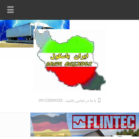
با ما در تماس باشید : 09123009328
صفحه اصلی
متفرقه
سورتینگ