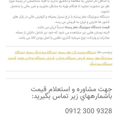
یا حداقل اگر تمایلی به مطالعه و تحقیق ندارید با افراد متخصص در زمینه مورد
نظر نیز مشورت نمایید تا هنگام تهیه به مشکل نخورید و ضرر مالی را متحمل
نشوید.
دستگاه سورتینگ مغز پسته با نرخ بسیار بصرفه و کیفیتی عالی در بازار های
کشور ها خارجی و ایران به فروش می رسد.
قیمت دستگاه سورتینگ مغز پسته
نسبتاً ارزان می باشد.
البته نوسان هایی نیز مشاهده می شود که خود نیز شامل دلایلی از جمله
صادرات و واردات، نوع سرمایه گذاری، تقلبی یا اصل بودن کالا می باشد.
برچسب ها:
دستگاه پوست کن مغز پسته
,
دستگاه سورتینگ پسته
,
دستگاه
سورتینگ مغز پسته
,
فروش دستگاه بوجاری
,
فروش دستگاه بوجاری نخود
,
قیمت
دستگاه سورتینگ
ﺟﻬﺖ ﻣﺸﺎﻭﺭﻩ و اﺳﺘﻌﻼﻡ ﻗﻴﻤﺖ
ﺑﺎﺷﻤﺎﺭﻫﻬﺎﻱ ﺯﻳﺮ ﺗﻤﺎﺱ بگیرید:
9328 300 0912